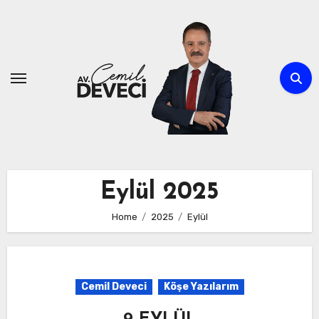
Skip
to
content
Eylül 2025
Home
2025
Eylül
Cemil Deveci
Köşe Yazılarım