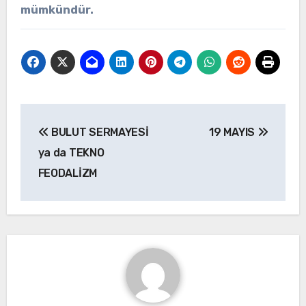
mümkündür.
Yazı
BULUT SERMAYESİ
19 MAYIS
gezinmesi
ya da TEKNO
FEODALİZM