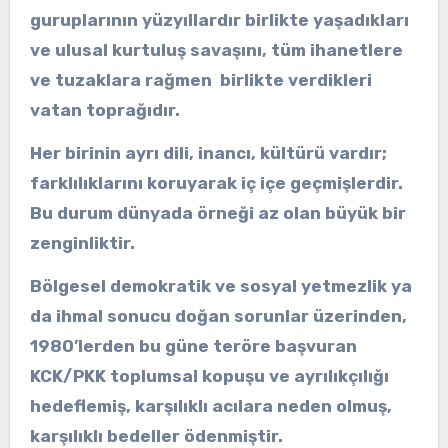
guruplarının yüzyıllardır birlikte yaşadıkları
ve ulusal kurtuluş savaşını, tüm ihanetlere
ve tuzaklara rağmen birlikte verdikleri
vatan toprağıdır.
Her birinin ayrı dili, inancı, kültürü vardır;
farklılıklarını koruyarak iç içe geçmişlerdir.
Bu durum dünyada örneği az olan büyük bir
zenginliktir.
Bölgesel demokratik ve sosyal yetmezlik ya
da ihmal sonucu doğan sorunlar üzerinden,
1980’lerden bu güne teröre başvuran
KCK/PKK toplumsal kopuşu ve ayrılıkçılığı
hedeflemiş, karşılıklı acılara neden olmuş,
karşılıklı bedeller ödenmiştir.