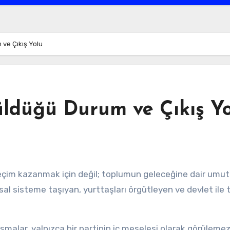
ve Çıkış Yolu
üldüğü Durum ve Çıkış Y
asal sisteme taşıyan, yurttaşları örgütleyen ve devlet ile
şmalar, yalnızca bir partinin iç meselesi olarak görüleme