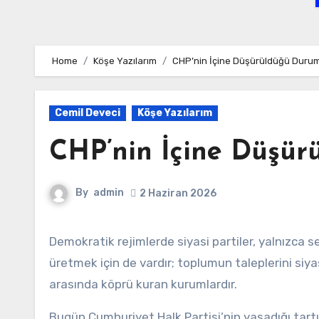
Home
Köşe Yazılarım
CHP’nin İçine Düşürüldüğü Durum 
Cemil Deveci
Köşe Yazılarım
CHP’nin İçine Düşür
By
admin
2 Haziran 2026
Demokratik rejimlerde siyasi partiler, yalnızca seçim kazanmak için değil; toplumun geleceğine dair umut
üretmek için de vardır; toplumun taleplerini siy
arasında köprü kuran kurumlardır.
Bugün Cumhuriyet Halk Partisi’nin yaşadığı tartı