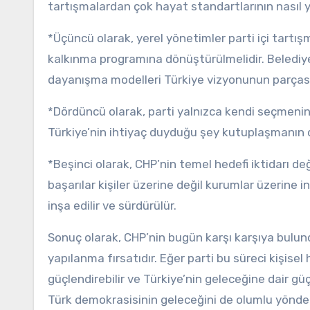
tartışmalardan çok hayat standartlarının nasıl y
*Üçüncü olarak, yerel yönetimler parti içi tartı
kalkınma programına dönüştürülmelidir. Belediyel
dayanışma modelleri Türkiye vizyonunun parçası h
*Dördüncü olarak, parti yalnızca kendi seçmenin
Türkiye’nin ihtiyaç duyduğu şey kutuplaşmanın de
*Beşinci olarak, CHP’nin temel hedefi iktidarı de
başarılar kişiler üzerine değil kurumlar üzerine i
inşa edilir ve sürdürülür.
Sonuç olarak, CHP’nin bugün karşı karşıya bulund
yapılanma fırsatıdır. Eğer parti bu süreci kişis
güçlendirebilir ve Türkiye’nin geleceğine dair güç
Türk demokrasisinin geleceğini de olumlu yönde e