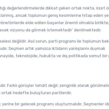
tığı değerlendirmelerde dikkat çeken ortak nokta, özet o
anmış, ancak toplumun geniş kesimlerine hitap eden yen
yönetimlerde elde edilen başarılar önemli olmakla birlikte
ecek vizyonu da görmek istemektedir’ denilmektedir.
lesi değildir. Asıl sorun, parti programı ile toplumun bekl
dır. Seçmen artık yalnızca iktidarın yanlışlarını duymak
ayide, teknolojide, hukukta ve dış politikada somut bir
dir. Farklı görüşler tehdit değil; zenginlik olarak görülmelid
rı ortak hedefte buluşturan partilerdir.
k yerine bir gelecek programı oluşturmalıdır. Seçmenler id