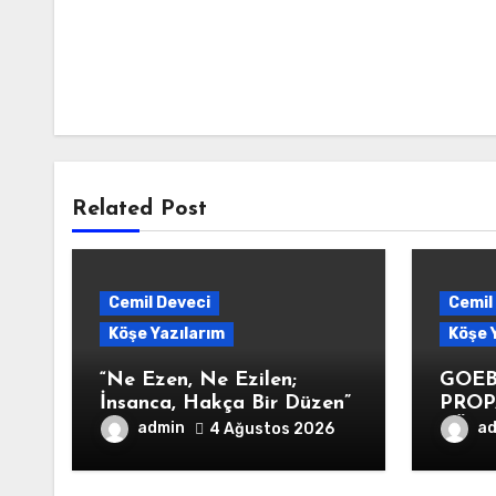
Related Post
Cemil Deveci
Cemil
Köşe Yazılarım
Köşe 
“Ne Ezen, Ne Ezilen;
GOEB
İnsanca, Hakça Bir Düzen”
PRO
YÖNT
admin
a
4 Ağustos 2026
TROL
SAVU