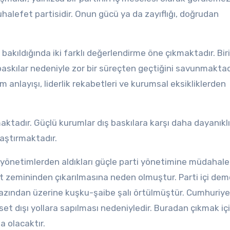
halefet partisidir. Onun gücü ya da zayıflığı, doğrudan
akıldığında iki farklı değerlendirme öne çıkmaktadır. Biri
 baskılar nedeniyle zor bir süreçten geçtiğini savunmaktad
im anlayışı, liderlik rekabetleri ve kurumsal eksikliklerden
aktadır. Güçlü kurumlar dış baskılara karşı daha dayanıklı
laştırmaktadır.
l yönetimlerden aldıkları güçle parti yönetimine müdahale
set zemininden çıkarılmasına neden olmuştur. Parti içi dem
azından üzerine kuşku-şaibe şalı örtülmüştür. Cumhuriye
et dışı yollara sapılması nedeniyledir. Buradan çıkmak iç
na olacaktır.