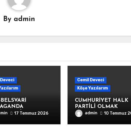
By
admin
 Deveci
Cemil Deveci
Yazılarım
Köşe Yazılarım
BELSVARİ
CUMHURİYET HALK
PAGANDA
PARTİLİ OLMAK
EMLERİNE ve
dmin
admin
17 Temmuz 2026
10 Temmuz 2
 AĞLARINA KARŞI
NMA HATLARININ