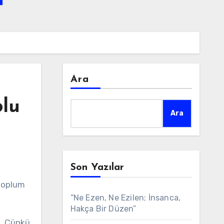
Ara
olu
Ara
Son Yazılar
 toplum
“Ne Ezen, Ne Ezilen; İnsanca,
Hakça Bir Düzen”
z. Çünkü