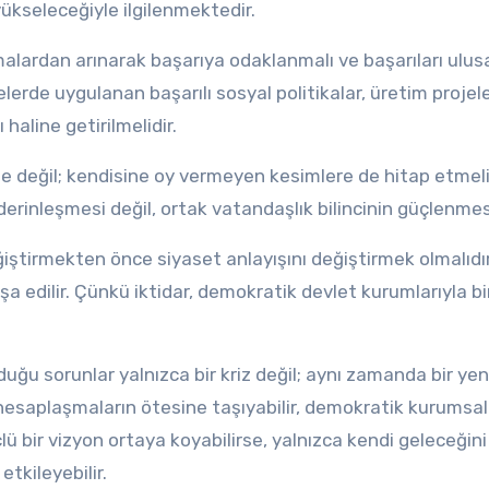
ükseleceğiyle ilgilenmektedir.
şmalardan arınarak başarıya odaklanmalı ve başarıları ulus
erde uygulanan başarılı sosyal politikalar, üretim projele
aline getirilmelidir.
e değil; kendisine oy vermeyen kesimlere de hitap etmeli
rinleşmesi değil, ortak vatandaşlık bilincinin güçlenmesi
ğiştirmekten önce siyaset anlayışını değiştirmek olmalıdır;
nşa edilir. Çünkü iktidar, demokratik devlet kurumlarıyla bi
uğu sorunlar yalnızca bir kriz değil; aynı zamanda bir ye
el hesaplaşmaların ötesine taşıyabilir, demokratik kurumsa
lü bir vizyon ortaya koyabilirse, yalnızca kendi geleceğini 
tkileyebilir.