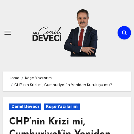
Skip
to
content
Home
Köşe Yazılarım
CHP’nin Krizi mi, Cumhuriyet’in Yeniden Kuruluşu mu?
Cemil Deveci
Köşe Yazılarım
CHP’nin Krizi mi,